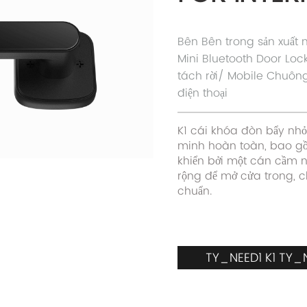
Bên Bên trong sản xuất
Mini Bluetooth Door Loc
tách rời/ Mobile Chuông
điện thoại
K1 cái khóa đòn bẩy nh
minh hoàn toàn, bao g
khiển bởi một cán cầm n
rộng để mở cửa trong, c
chuẩn.
TY_NEED1 K1 TY_