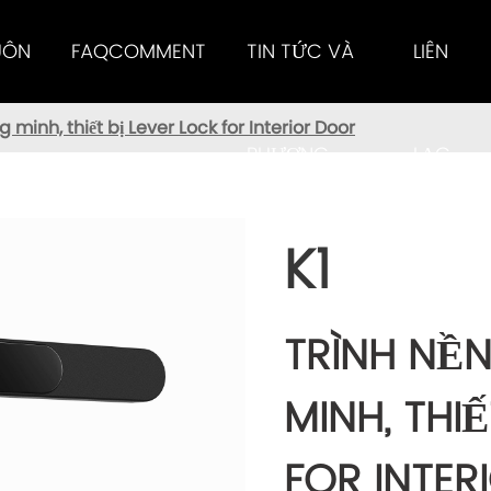
UÔN
FAQCOMMENT
TIN TỨC VÀ
LIÊN
 minh, thiết bị Lever Lock for Interior Door
PHƯƠNG
LẠC
K1
TIỆN
TRÌNH NỀ
MINH, THI
FOR INTE