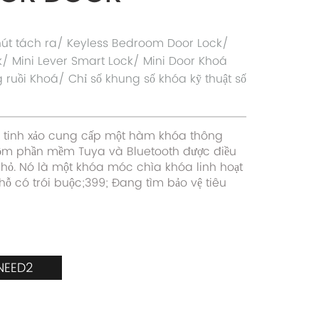
 nút tách ra/ Keyless Bedroom Door Lock/
k/ Mini Lever Smart Lock/ Mini Door Khoá
 ruồi Khoá/ Chỉ số khung số khóa kỹ thuật số
ỏ tinh xảo cung cấp một hàm khóa thông
ồm phần mềm Tuya và Bluetooth được điều
hỏ. Nó là một khóa móc chìa khóa linh hoạt
hỗ có trói buộc;399; Đang tìm bảo vệ tiêu
NEED2