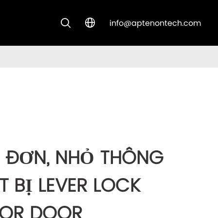
info@aptenontech.com


CUSTOM SOLUTIONS
HÀNG MỚI VỀ
N ĐƠN, NHỎ THÔNG
ẾT BỊ LEVER LOCK
RIOR DOOR