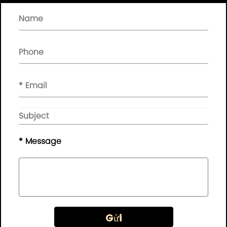
Liên kết nhanh

BẢN TIN

Vui lòng để lại tin nhắn của bạn ở đây, chúng tôi sẽ phản hồi
cho bạn kịp thời..
© Bản quyền - 2010-2019 :
Guangdong AP Tenon Sci.&
Tech. Co., Ltd.
Mọi quyền được bảo lưu
* Message
GenericName
|
Chính sách cá nhân
Gửi