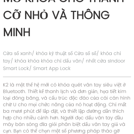
CỠ NHỎ VÀ THÔNG
MINH
Cửa sổ xanh/ khóa kỹ thuật số Cửa sổ số/ khóa chỉ
tay/ khóa khóa khóa chỉ dấu vân/ nhốt cửa sIndoor
Smart Lock/ Smart App Lock
K2 là một thế hệ mới có khóa quét vân tay siêu việt ở
Bluetooth. Thiết kế thanh lịch và đơn giản, họa tiết kim
loại đóng băng, và cấu trúc độc đáo của cái cán hình
chữ U cho mọi chức năng của nó hoạt động. Chỉ mất
ba mươi phút để lắp đặt, và thiết lập đường dẫn thích
hợp cho nhiều cảnh hơn. Người đọc dấu vân tay đầu
máy bán sóng đĩa giỏi phân biệt dấu vân tay giả và
cạn. Bạn có thể chọn một số phương pháp tháo gỡ