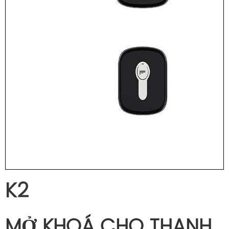
K2
MỞ KHOÁ CHO THANH