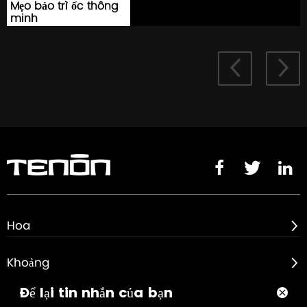
Mẹo bảo trì ốc thông
minh





Hoa

Khoảng

Để lại tin nhắn của bạn

Về
